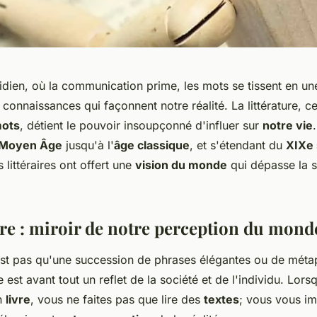
dien, où la communication prime, les mots se tissent en une
e connaissances qui façonnent notre réalité. La littérature, c
ots
, détient le pouvoir insoupçonné d'influer sur
notre vie
Moyen Âge
jusqu'à l'
âge classique
, et s'étendant du
XIXe 
s littéraires ont offert une
vision du monde
qui dépasse la 
ture : miroir de notre perception du mond
n'est pas qu'une succession de phrases élégantes ou de mét
e est avant tout un reflet de la société et de l'individu. Lor
n
livre
, vous ne faites pas que lire des
textes
; vous vous i