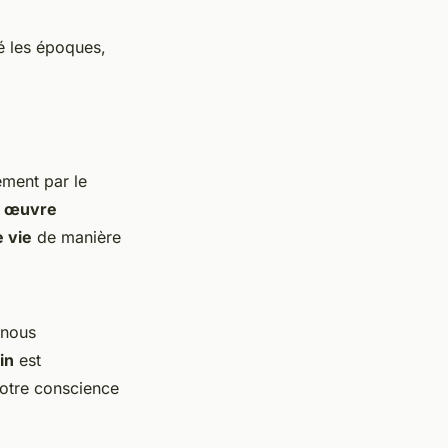
é les époques,
lement par le
e
œuvre
e vie
de manière
 nous
in
est
 notre conscience