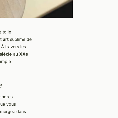
 toile
et
art
sublime de
. À travers les
siècle
au
XXe
simple
e
aphores
sque vous
mmergez dans