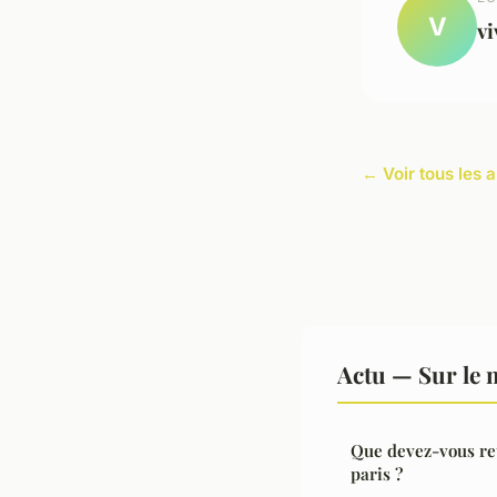
V
vi
← Voir tous les a
Actu — Sur le 
Que devez-vous ret
paris ?