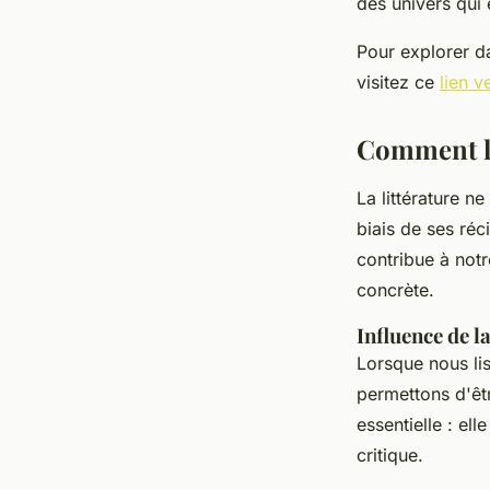
des univers qui 
Pour explorer d
visitez ce
lien v
Comment la
La littérature n
biais de ses réc
contribue à notr
concrète.
Influence de la
Lorsque nous li
permettons d'êtr
essentielle : el
critique.