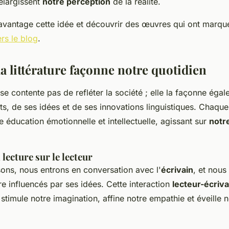
élargissent
notre perception
de la réalité.
avantage cette idée et découvrir des œuvres qui ont marqu
ers le blog
.
 littérature façonne notre quotidien
e se contente pas de refléter la société ; elle la façonne éga
its, de ses idées et de ses innovations linguistiques. Chaqu
e éducation émotionnelle et intellectuelle, agissant sur
notr
 lecture sur le lecteur
sons, nous entrons en conversation avec l'
écrivain
, et nous
e influencés par ses idées. Cette interaction
lecteur-écriva
le stimule notre imagination, affine notre empathie et éveille