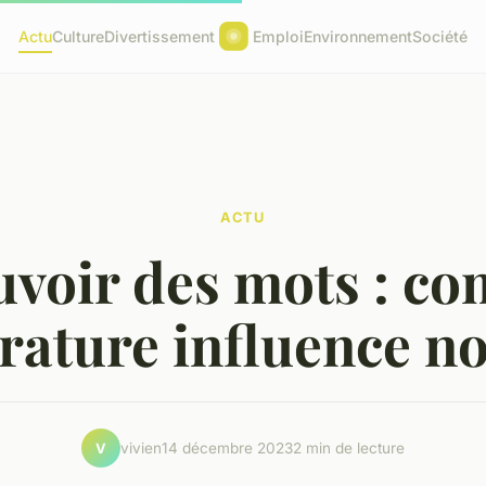
Actu
Culture
Divertissement
Emploi
Environnement
Société
ACTU
uvoir des mots : c
térature influence no
vivien
14 décembre 2023
2 min de lecture
V