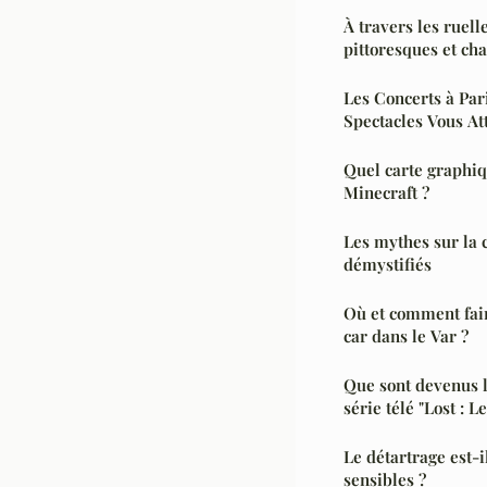
À travers les ruell
pittoresques et ch
Les Concerts à Par
Spectacles Vous At
Quel carte graphiqu
Minecraft ?
Les mythes sur la 
démystifiés
Où et comment faire une location de camping
car dans le Var ?
Que sont devenus l
série télé "Lost : L
Le détartrage est-i
sensibles ?