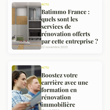
ACTU
Batimmo France :
quels sont les
services de
rénovation offerts
par cette entreprise ?
22 novembre 2023
ACTU
Boostez votre
carrière avec une
formation en
rénovation
immobilière