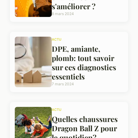
s'améliorer ?
8 mars 2024
ACTU
DPE, amiante,
plomb: tout savoir
sur ces diagnostics
essentiels
7 mars 2024
ACTU
Quelles chaussures
Dragon Ball Z pour
le quotidien?