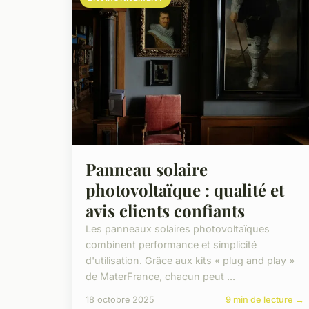
Panneau solaire
photovoltaïque : qualité et
avis clients confiants
Les panneaux solaires photovoltaïques
combinent performance et simplicité
d'utilisation. Grâce aux kits « plug and play »
de MaterFrance, chacun peut ...
18 octobre 2025
9 min de lecture →