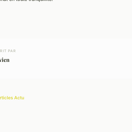
RIT PAR
vien
rticles Actu