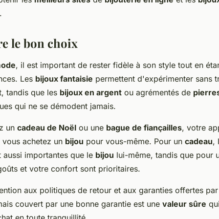
.
ire le bon choix
ode
, il est important de rester fidèle à son style tout en ét
nces. Les
bijoux fantaisie
permettent d'expérimenter sans t
, tandis que les
bijoux en argent
ou agrémentés de
pierre
ques qui ne se démodent jamais.
ez un
cadeau de Noël
ou une
bague de fiançailles
, votre a
si vous achetez un
bijou
pour vous-même. Pour un
cadeau
, 
 aussi importantes que le
bijou
lui-même, tandis que pour 
oûts et votre confort sont prioritaires.
tention aux politiques de retour et aux garanties offertes pa
ais couvert par une bonne garantie est une
valeur sûre
qui
hat en toute tranquillité.