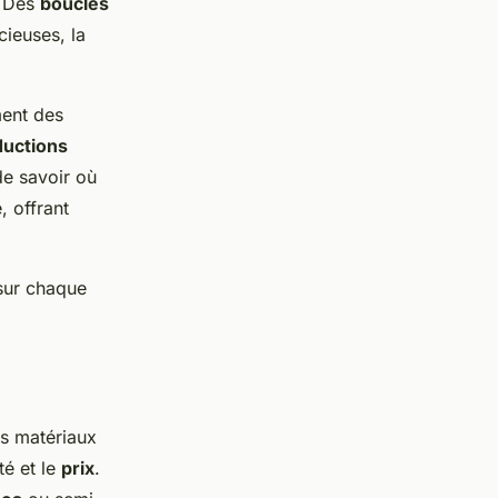
. Des
boucles
ieuses, la
ment des
ductions
de savoir où
, offrant
ur chaque
es matériaux
té et le
prix
.