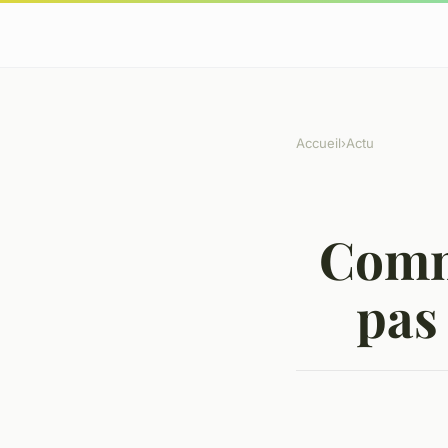
Accueil
›
Actu
Comm
pas