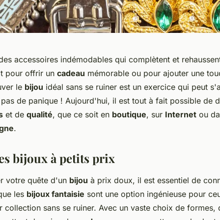
 des accessoires indémodables qui complètent et rehaussent
t pour offrir un
cadeau
mémorable ou pour ajouter une touc
uver le
bijou
idéal sans se ruiner est un exercice qui peut s'
as de panique ! Aujourd'hui, il est tout à fait possible de 
s
et de
qualité
, que ce soit en
boutique
, sur
Internet
ou da
igne
.
es bijoux à petits prix
 votre quête d'un
bijou
à prix doux, il est essentiel de con
que les
bijoux fantaisie
sont une option ingénieuse pour ce
r collection sans se ruiner. Avec un vaste choix de formes, 