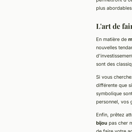
plus abordables
L'art de fa
En matière de
m
nouvelles tenda
d'investissement
sont des classi
Si vous cherch
différente que 
symbolique sont
personnel, vos g
Enfin, prêtez at
bijou
pas cher m
de faire votre ac