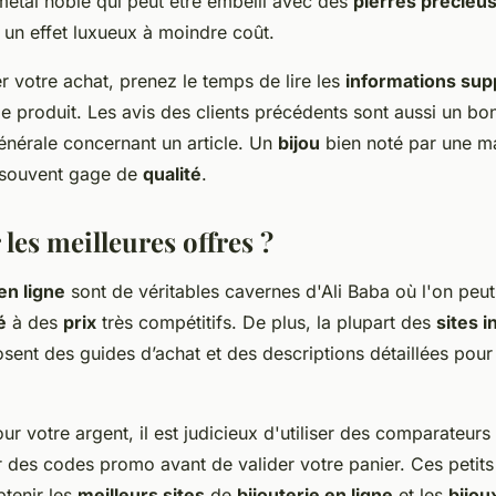
métal noble qui peut être embelli avec des
pierres précieu
 un effet luxueux à moindre coût.
er votre achat, prenez le temps de lire les
informations sup
le produit. Les avis des clients précédents sont aussi un bo
générale concernant un article. Un
bijou
bien noté par une ma
 souvent gage de
qualité
.
les meilleures offres ?
en ligne
sont de véritables cavernes d'Ali Baba où l'on peut
é
à des
prix
très compétitifs. De plus, la plupart des
sites i
ent des guides d’achat et des descriptions détaillées pour
ur votre argent, il est judicieux d'utiliser des comparateurs
 des codes promo avant de valider votre panier. Ces petits
btenir les
meilleurs sites
de
bijouterie en ligne
et les
bijou