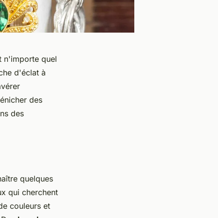
 n'importe quel
he d'éclat à
avérer
dénicher des
ns des
naître quelques
ux qui cherchent
de couleurs et