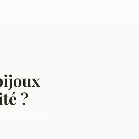
ijoux
té ?