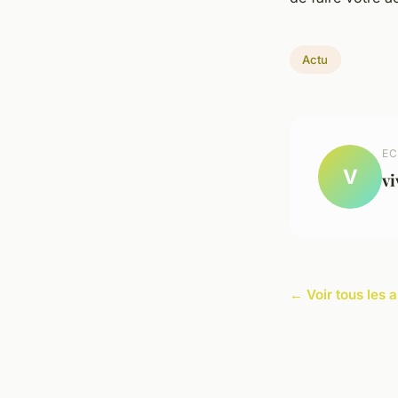
Actu
EC
V
vi
← Voir tous les a