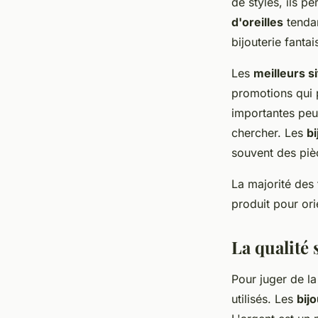
de styles, ils p
d'oreilles
tenda
bijouterie fantai
Les
meilleurs s
promotions qui 
importantes peuv
chercher. Les
bi
souvent des piè
La majorité des
produit pour orie
La qualité
Pour juger de l
utilisés. Les
bij