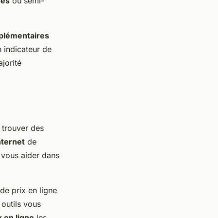
ses
ou semi-
plémentaires
n indicateur de
jorité
 trouver des
nternet
de
 vous aider dans
 de prix en ligne
 outils vous
x en ligne
les