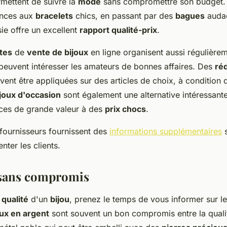
ermettent de suivre la
mode
sans compromettre son budget
nces aux
bracelets
chics, en passant par des
bagues
audac
sie offre un excellent
rapport qualité-prix
.
ites
de
vente de bijoux
en ligne organisent aussi régulière
peuvent intéresser les amateurs de bonnes affaires. Des
ré
ent être appliquées sur des articles de choix, à condition 
joux d'occasion
sont également une alternative intéressante
ces de grande valeur à des
prix chocs
.
 fournisseurs fournissent des
informations supplémentaires
s
nter les clients.
 sans compromis
a
qualité
d'un
bijou
, prenez le temps de vous informer sur l
oux en argent
sont souvent un bon compromis entre la quali