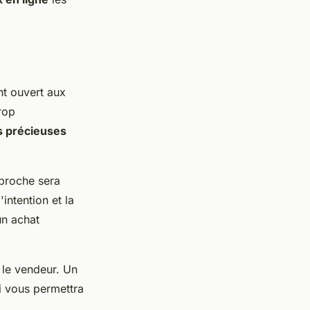
ant ouvert aux
rop
s précieuses
pproche sera
l'intention et la
un achat
r le vendeur. Un
 vous permettra