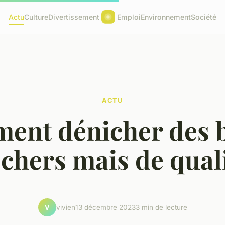
Actu
Culture
Divertissement
Emploi
Environnement
Société
ACTU
ent dénicher des b
 chers mais de quali
vivien
13 décembre 2023
3 min de lecture
V