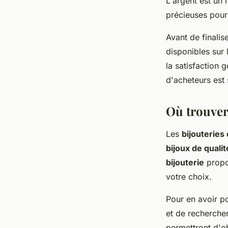
L'argent est un 
précieuses pour
Avant de finalis
disponibles sur 
la satisfaction 
d'acheteurs est
Où trouver 
Les
bijouteries 
bijoux de qualit
bijouterie
propos
votre choix.
Pour en avoir po
et de rechercher
permettront d'o