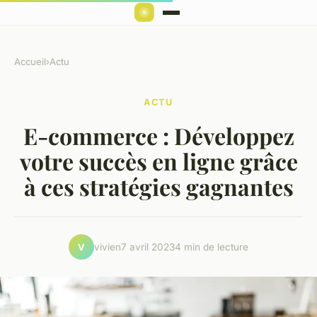
Accueil
›
Actu
ACTU
E-commerce : Développez
votre succès en ligne grâce
à ces stratégies gagnantes
vivien
7 avril 2023
4 min de lecture
V